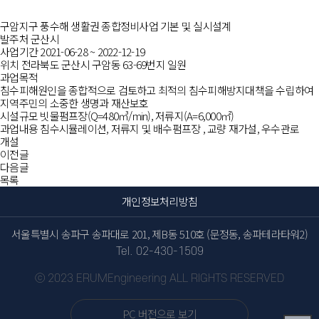
구암지구 풍수해 생활권 종합정비사업 기본 및 실시설계
발주처
군산시
사업기간
2021-06-28 ~ 2022-12-19
위치
전라북도 군산시 구암동 63-69번지 일원
과업목적
침수피해원인을 종합적으로 검토하고 최적의 침수피해방지대책을 수립하여
지역주민의 소중한 생명과 재산보호
시설규모
빗물펌프장(Q=480㎥/min), 저류지(A=6,000㎡)
과업내용
침수시뮬레이션, 저류지 및 배수펌프장 , 교량 재가설, 우수관로
개설
이전글
다음글
목록
개인정보처리방침
서울특별시 송파구 송파대로 201, 제B동 510호 (문정동, 송파테라타워2)
Tel. 02-430-1509
ⓒ 2023 ERUMEngineering ALL RIGHTS RESERVED
PC 버전으로 보기